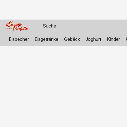
Eisbecher
Eisgetränke
Gebäck
Joghurt
Kinder