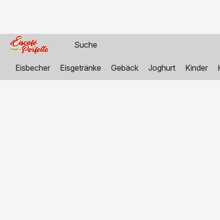
Eisbecher
Eisgetränke
Gebäck
Joghurt
Kinder