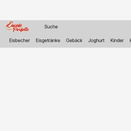
Eisbecher
Eisgetränke
Gebäck
Joghurt
Kinder